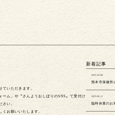
新着記事
2025.10.08
熊本市保健所
せていただきます。
ォーム」や〝
さんようおしぼりのSNS
〟て受付け
2025.08.11
臨時休業のお
ださい。
しくお願いいたします。