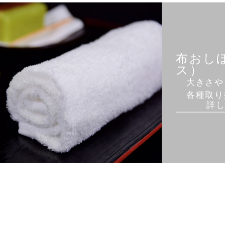
SANYO KANKO
取扱製品
布おし
ス）
大きさや
各種取り
詳