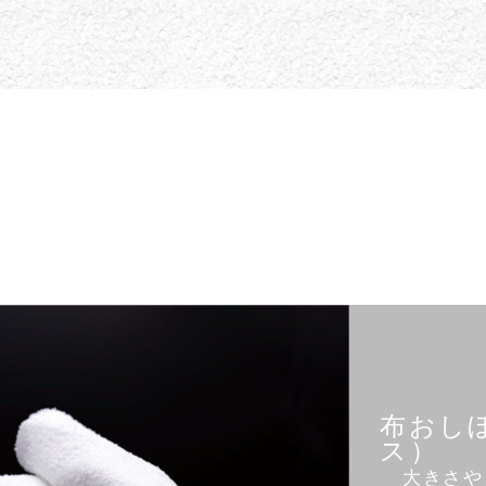
じめに、コツ
SANYO KANKO
取扱製品
布おし
ス）
大きさや