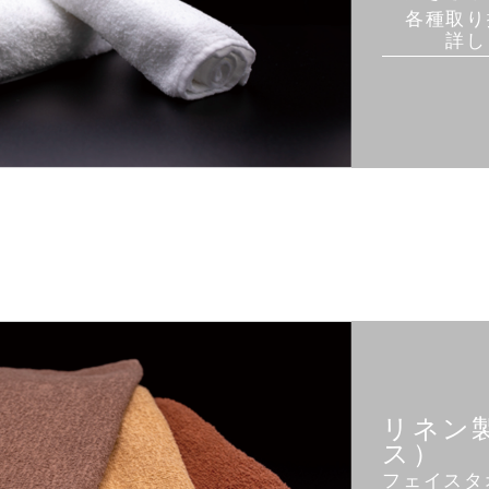
各種取り
詳し
リネン
ス）
フェイスタ