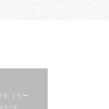
コツ
ぼり
（リー
カラーを