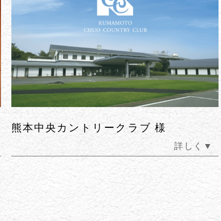
社会医療法人 寿量会
介護老人保健施設
清雅苑 様
く▼
詳し