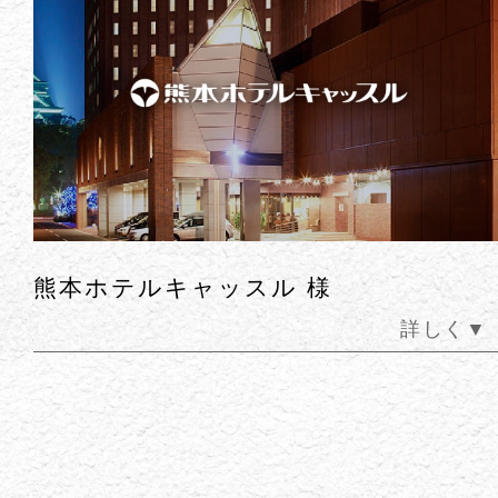
熊本中央カントリークラブ 様
く▼
詳し