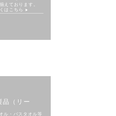
揃えております。
くはこちら
▶︎
製品
（リー
オル・バスタオル等